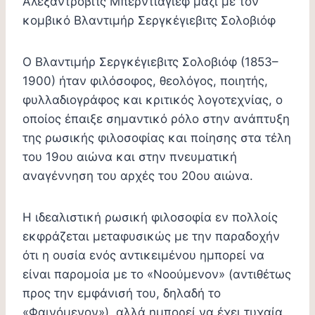
Αλεξάντροβιτς Μπερντιάγιεφ μαζί με τον
κομβικό Βλαντιμήρ Σεργκέγιεβιτς Σολοβιόφ
Ο Βλαντιμήρ Σεργκέγιεβιτς Σολοβιόφ (1853–
1900) ήταν φιλόσοφος, θεολόγος, ποιητής,
φυλλαδιογράφος και κριτικός λογοτεχνίας, ο
οποίος έπαιξε σημαντικό ρόλο στην ανάπτυξη
της ρωσικής φιλοσοφίας και ποίησης στα τέλη
του 19ου αιώνα και στην πνευματική
αναγέννηση του αρχές του 20ου αιώνα.
Η ιδεαλιστική ρωσική φιλοσοφία εν πολλοίς
εκφράζεται μεταφυσικώς με την παραδοχήν
ότι η ουσία ενός αντικειμένου ημπορεί να
είναι παρομοία με το «Νοούμενον» (αντιθέτως
προς την εμφάνισή του, δηλαδή το
«Φαινόμενον»), αλλά ημπορεί να έχει τυχαία