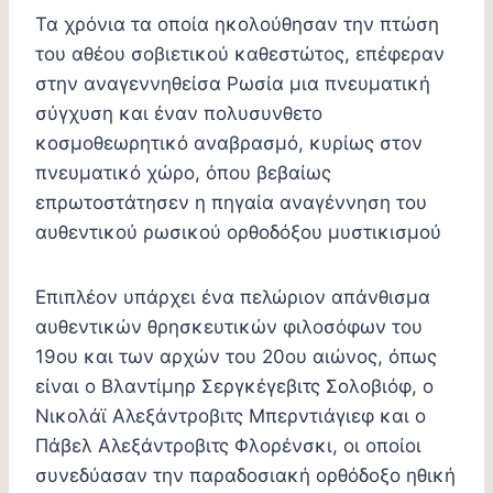
Τα χρόνια τα οποία ηκολούθησαν την πτώση
του αθέου σοβιετικού καθεστώτος, επέφεραν
στην αναγεννηθείσα Ρωσία μια πνευματική
σύγχυση και έναν πολυσυνθετο
κοσμοθεωρητικό αναβρασμό, κυρίως στον
πνευματικό χώρο, όπου βεβαίως
επρωτοστάτησεν η πηγαία αναγέννηση του
αυθεντικού ρωσικού ορθοδόξου μυστικισμού
Επιπλέον υπάρχει ένα πελώριον απάνθισμα
αυθεντικών θρησκευτικών φιλοσόφων του
19ου και των αρχών του 20ου αιώνος, όπως
είναι ο Βλαντίμηρ Σεργκέγεβιτς Σολoβιόφ, ο
Νικολάϊ Αλεξάντροβιτς Μπερντιάγιεφ και ο
Πάβελ Αλεξάντροβιτς Φλορένσκι, οι οποίοι
συνεδύασαν την παραδοσιακή ορθόδοξo ηθική