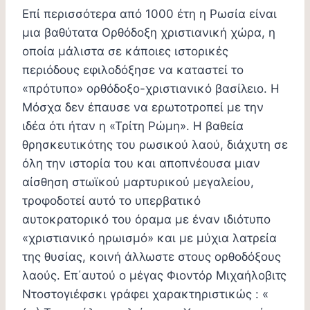
Επί περισσότερα από 1000 έτη η Ρωσία είναι
μια βαθύτατα Ορθόδοξη χριστιανική χώρα, η
οποία μάλιστα σε κάποιες ιστορικές
περιόδους εφιλοδόξησε να καταστεί το
«πρότυπο» ορθόδοξο-χριστιανικό βασίλειο. Η
Μόσχα δεν έπαυσε να ερωτοτροπεί με την
ιδέα ότι ήταν η «Τρίτη Ρώμη». Η βαθεία
θρησκευτικότης του ρωσικού λαού, διάχυτη σε
όλη την ιστορία του και αποπνέουσα μιαν
αίσθηση στωϊκού μαρτυρικού μεγαλείου,
τροφοδοτεί αυτό το υπερβατικό
αυτοκρατορικό του όραμα με έναν ιδιότυπο
«χριστιανικό ηρωισμό» και με μύχια λατρεία
της θυσίας, κοινή άλλωστε στους ορθοδόξους
λαούς. Επ΄αυτού ο μέγας Φιοντόρ Μιχαήλοβιτς
Ντοστογιέφσκι γράφει χαρακτηριστικώς : «