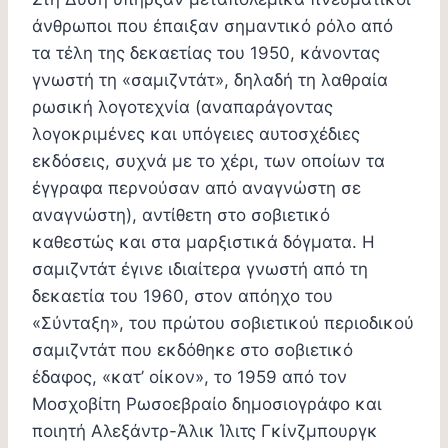
άνθρωποι που έπαιξαν σημαντικό ρόλο από
τα τέλη της δεκαετίας του 1950, κάνοντας
γνωστή τη «σαμιζντάτ», δηλαδή τη λαθραία
ρωσική λογοτεχνία (αναπαράγοντας
λογοκριμένες και υπόγειες αυτοσχέδιες
εκδόσεις, συχνά με το χέρι, των οποίων τα
έγγραφα περνούσαν από αναγνώστη σε
αναγνώστη), αντίθετη στο σοβιετικό
καθεστώς και στα μαρξιστικά δόγματα. Η
σαμιζντάτ έγινε ιδιαίτερα γνωστή από τη
δεκαετία του 1960, στον απόηχο του
«Σύνταξη», του πρώτου σοβιετικού περιοδικού
σαμιζντάτ που εκδόθηκε στο σοβιετικό
έδαφος, «κατ’ οίκον», το 1959 από τον
Μοσχοβίτη Ρωσοεβραίο δημοσιογράφο και
ποιητή Αλεξάντρ-Άλικ Ίλιτς Γκίνζμπουργκ