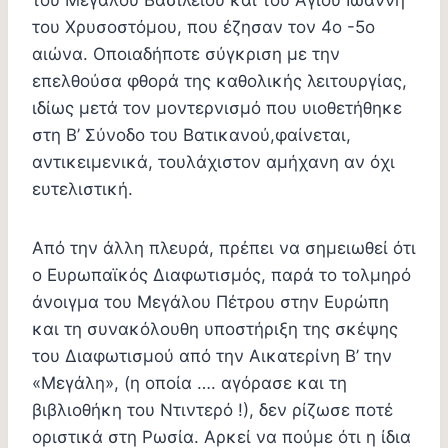
του Μεγάλου Βασιλείου και του Αγίου Ιωάννη
του Χρυσοστόμου, που έζησαν τον 4ο -5ο
αιώνα. Οποιαδήποτε σύγκριση με την
επελθούσα φθορά της καθολικής λειτουργίας,
ιδίως μετά τον μοντερνισμό που υιοθετήθηκε
στη Β’ Σύνοδο του Βατικανού,φαίνεται,
αντικειμενικά, τουλάχιστον αμήχανη αν όχι
ευτελιστική.
Από την άλλη πλευρά, πρέπει να σημειωθεί ότι
ο Ευρωπαϊκός Διαφωτισμός, παρά το τολμηρό
άνοιγμα του Μεγάλου Πέτρου στην Ευρώπη
και τη συνακόλουθη υποστήριξη της σκέψης
του Διαφωτισμού από την Αικατερίνη Β’ την
«Μεγάλη», (η οποία …. αγόρασε και τη
βιβλιοθήκη του Ντιντερό !), δεν ρίζωσε ποτέ
οριστικά στη Ρωσία. Αρκεί να πούμε ότι η ίδια