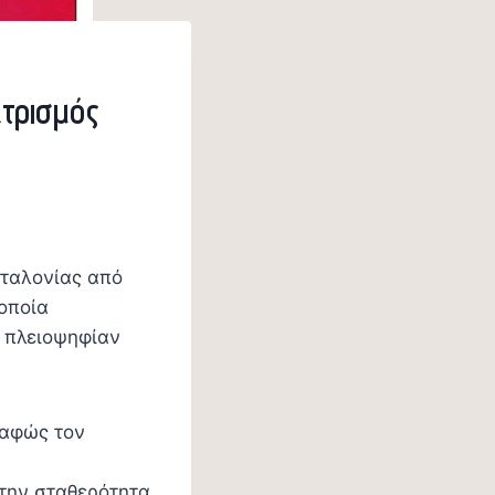
πτρισμός
αταλονίας από
 οποία
 πλειοψηφίαν
σαφώς τον
 την σταθερότητα