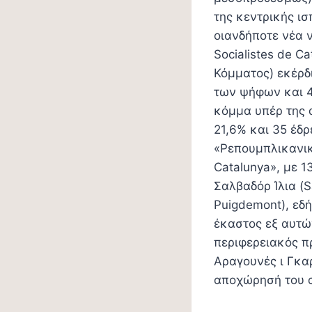
της κεντρικής ισ
οιανδήποτε νέα ν
Socialistes de C
Κόμματος) εκέρδι
των ψήφων και 42
κόμμα υπέρ της α
21,6% και 35 έδ
«Ρεπουμπλικανικ
Catalunya», με 1
Σαλβαδόρ Ίλια (S
Puigdemont), εδ
έκαστος εξ αυτώ
περιφερειακός π
Αραγουνές ι Γκαρ
αποχώρησή του α