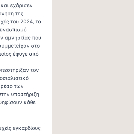
 και εχάρισεν
ρνηση της
χές του 2024, το
συνασπισμό
ον αμνηστίας που
συμμετείχαν στο
ποίος έφυγε από
υπεστήριξαν τον
Σοσιαλιστικό
κρέσο των
στην υποστήριξη
 ψηφίσουν κάθε
εχείς εγκαρδίους