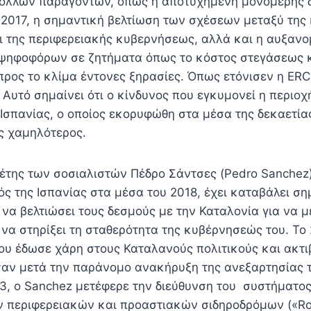
ολλών παραγόντων, όπως η αποτυχημένη μονομερής δ
 2017, η σημαντική βελτίωση των σχέσεων μεταξύ της
 της περιφερειακής κυβερνήσεως, αλλά και η αυξανο
ψηφοφόρων σε ζητήματα όπως το κόστος στεγάσεως κ
προς το κλίμα έντονες ξηρασίες. Όπως ετόνισεν η ERC
 Αυτό σημαίνει ότι ο κίνδυνος που εγκυμονεί η περιοχ
Ισπανίας, ο οποίος εκορυφώθη στα μέσα της δεκαετίας
ς χαμηλότερος.
γέτης των σοσιαλιστών Πέδρο Σάντσες (Pedro Sanchez
 της Ισπανίας στα μέσα του 2018, έχει καταβάλει ση
να βελτιώσει τους δεσμούς με την Καταλονία για να με
 να στηρίξει τη σταθερότητα της κυβέρνησεώς του. Το 
ου έδωσε χάρη στους Καταλανούς πολιτικούς και ακτι
αν μετά την παράνομο ανακήρυξη της ανεξαρτησίας τ
23, ο Sanchez μετέφερε την διεύθυνση του συστήματο
 περιφερειακών και προαστιακών σιδηροδρόμων («Ro