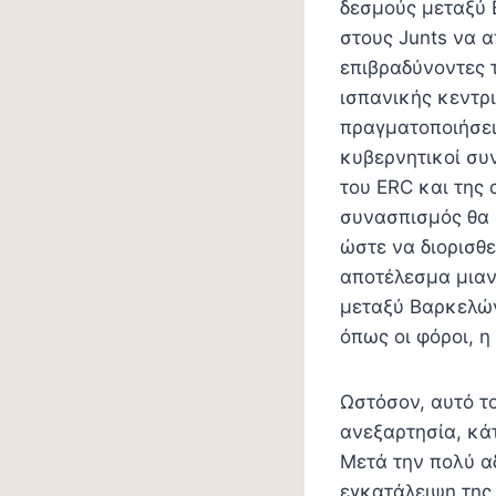
δεσμούς μεταξύ 
στους Junts να 
επιβραδύνοντες 
ισπανικής κεντρ
πραγματοποιήσει 
κυβερνητικοί συ
του ERC και της
συνασπισμός θα ε
ώστε να διορισθε
αποτέλεσμα μιαν
μεταξύ Βαρκελών
όπως οι φόροι, η
Ωστόσον, αυτό το
ανεξαρτησία, κά
Μετά την πολύ α
εγκατάλειψη της