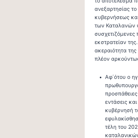
το αποτέλεσμα π
ανεξαρτησίας το
κυβερνήσεως και
των Καταλανών 
συσχετιζόμενες 
εκστρατείαν της.
ακεραιότητα της 
πλέον αρκούντω
Αφ΄ότου ο η
πρωθυπουργός
προσπάθειες 
εντάσεις και
κυβέρνησή τ
εφυλακίσθησ
τέλη του 20
καταλανικών