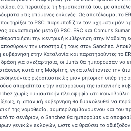
μειώσει έτι περαιτέρω τη δημοτικότητά του, με αποτέ
λέσματα στις επόμενες εκλογές. Ως αποτέλεσμα, το E
 υποστηρίξει το PSC, παρεμποδίζον τον σχηματισμόν α
νας συνασπισμός μεταξύ PSC, ERC και Comuns Sumar
αθεροποιήσει την κεντρική κυβέρνηση στην Μαδρίτη εά
αποσύρουν την υποστήριξή τους στον Sanchez. Αποκλ
ή κυβέρνηση στην Καταλονία και παρατηρούντες το E
 δράση για ανεξαρτησία, οι Junts θα ημπορούσαν να ε
 στάσεως κατά της Μαδρίτης, εγκαταλείποντες την άτ
 εκδηλούντες ριζοσπαστικώς μιαν ρητορική υπέρ της α
γούσε απαραίτητα στην κατάρρευση της ισπανικής κυ
nchez χωρίς ουσιαστικήν πλειοψηφία στο κοινοβούλιο
λίξεως, η ισπανική κυβέρνηση θα δυσκολευθεί να περά
σική της νομοθεσία, συμπεριλαμβανομένου και του π
αυτό το σενάριον, ο Sanchez θα ημπορούσε να αποφασί
ρων γενικών εκλογών, ώστε να θραύσει το αδιέξοδον