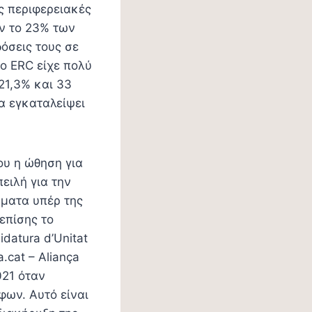
ες περιφερειακές
εν το 23% των
δόσεις τους σε
το ERC είχε πολύ
 21,3% και 33
α εγκαταλείψει
ου η ώθηση για
ειλή για την
μματα υπέρ της
επίσης το
datura d’Unitat
.cat – Aliança
021 όταν
ων. Αυτό είναι