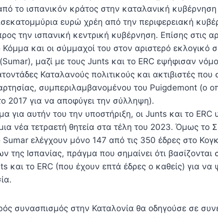
 από το ισπανικόν κράτος στην καταλανική κυβέρνηση
δισεκατομμύρια ευρώ χρέη από την περιφερειακή κυβέ
ρος την ισπανική κεντρική κυβέρνηση. Επίσης στις αρ
ό Κόμμα και οι σύμμαχοί του στον αριστερό εκλογικό 
Sumar), μαζί με τους Junts και το ERC εψήφισαν νόμ
ατοντάδες Καταλανούς πολιτικούς και ακτιβιστές που 
αρτησίας, συμπεριλαμβανομένου του Puigdemont (ο ο
το 2017 για να αποφύγει την σύλληψη).
α για αυτήν του την υποστήριξη, οι Junts και το ERC 
μια νέα τετραετή θητεία στα τέλη του 2023. Όμως το 
ο Sumar ελέγχουν μόνο 147 από τις 350 έδρες στο Κογ
 της Ισπανίας, πράγμα που σημαίνει ότι βασίζονται 
ts και το ERC (που έχουν επτά έδρες ο καθείς) για να
ία.
ρός συνασπισμός στην Καταλονία θα οδηγούσε σε συν