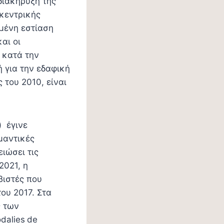
ιακήρυξη της
 κεντρικής
μένη εστίαση
αι οι
 κατά την
ή για την εδαφική
 του 2010, είναι
) έγινε
μαντικές
ιώσει τις
2021, η
βιστές που
ου 2017. Στα
ς των
dalies
de