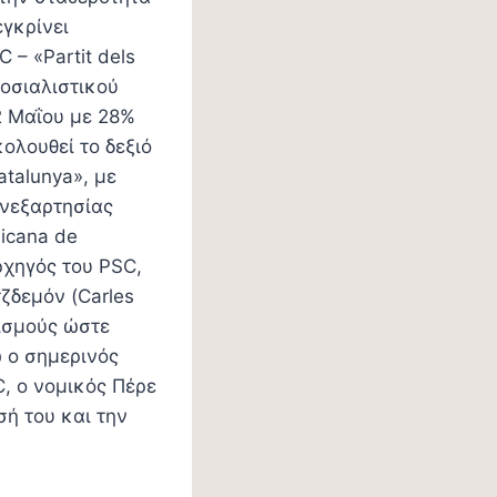
εγκρίνει
 – «Partit dels
Σοσιαλιστικού
2 Μαΐου με 28%
ολουθεί το δεξιό
atalunya», με
ανεξαρτησίας
icana de
ρχηγός του PSC,
τζδεμόν (Carles
ισμούς ώστε
 ο σημερινός
, o νομικός Πέρε
σή του και την