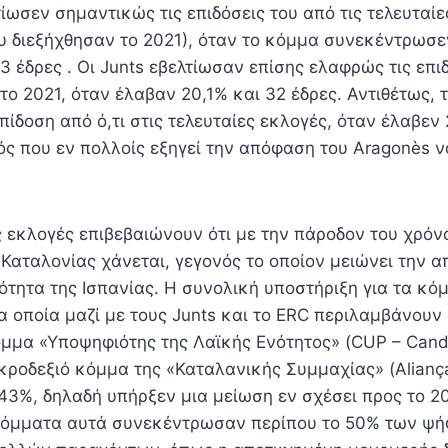
ίωσεν σημαντικώς τις επιδόσεις του από τις τελευταί
ου διεξήχθησαν το 2021), όταν το κόμμα συνεκέντρωσ
 έδρες . Οι Junts εβελτίωσαν επίσης ελαφρώς τις επι
το 2021, όταν έλαβαν 20,1% και 32 έδρες. Αντιθέτως, 
πίδοση από ό,τι στις τελευταίες εκλογές, όταν έλαβεν
ός που εν πολλοίς εξηγεί την απόφαση του Aragonès ν
.
ς εκλογές επιβεβαιώνουν ότι με την πάροδον του χρόν
Καταλονίας χάνεται, γεγονός το οποίον μειώνει την απ
ότητα της Ισπανίας. Η συνολική υποστήριξη για τα κό
α οποία μαζί με τους Junts και το ERC περιλαμβάνουν 
μμα «Υποψηφιότης της Λαϊκής Ενότητος» (CUP – Candi
ακροδεξιό κόμμα της «Καταλανικής Συμμαχίας» (Aliança
 43%, δηλαδή υπήρξεν μια μείωση εν σχέσει προς το 2
κόμματα αυτά συνεκέντρωσαν περίπου το 50% των ψήφ