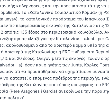
πανικής κυβερνήσεως και την προς ικανότητά της να 
ομοθεσία. Το «Καταλανικό Σοσιαλιστικό Κόμμα» (ή PSC
atalunya»), το καταλανικόν παράρτημα του Ισπανικού 
σεν τις περιφερειακές εκλογές της Καταλονίας στις 1
 από τις 135 έδρες στο περιφερειακό κοινοβούλιο. Ακ
νεξαρτησίας «Μαζί για την Καταλονία» – «Junts per C
ρες, ακολουθούμενο από το αριστερό κόμμα υπέρ της 
ή Αριστερά της Καταλονίας» ή ERC – «Esquerra Republ
3,7% και 20 έδρες. Ολίγον μετά τις εκλογές, τόσον ο α
alvador Illa), όσον και ο ηγέτης των Junts, Κάρλες Που
ήλωσαν ότι θα προσπαθήσουν να σχηματίσουν συνασπ
ν να καταστεί ο επόμενος πρόεδρος της περιοχής, ενώ
ρόεδρος της Καταλονίας και κύριος υποψήφιος του ERC
σία (Pere Aragonès i Garcia) ανεκοίνωσε την παραίτη
πό πολιτική.