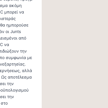
λεσμα ακόμη
RC μπορεί να
ριστεράς
 θα ημπορούσε
ν οι Junts
εισμένοι από
RC να
πιδιώξουν την
υπο συμφωνία με
νεξαρτησίας.
βερνήσεως, αλλά
. Ως αποτέλεσμα
σει την
ροϋπολογισμού
σει την
 στο