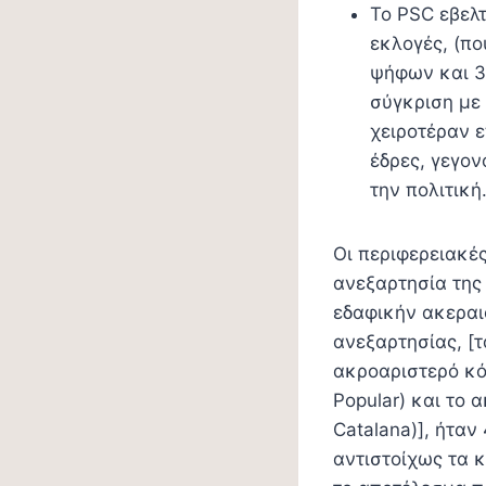
Το PSC εβελτ
εκλογές, (π
ψήφων και 33
σύγκριση με 
χειροτέραν ε
έδρες, γεγον
την πολιτική
Οι περιφερειακέ
ανεξαρτησία της 
εδαφικήν ακεραι
ανεξαρτησίας, [τ
ακροαριστερό κό
Popular) και το 
Catalana)], ήταν
αντιστοίχως τα 