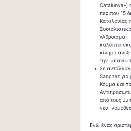
Catalunya»)
περίπου 15 
Καταλονίας π
Σοσιαλιστικ
«Άθροισμα» (
καλύπτει εκ
κίνημα ανεξ
την Ισπανία 
Σε αντάλλαγμ
Sanchez για 
Κόμμα και τ
Αντιπροσώπων
από τους Jun
νέα νομοθεσ
Ενώ ένας αριστε