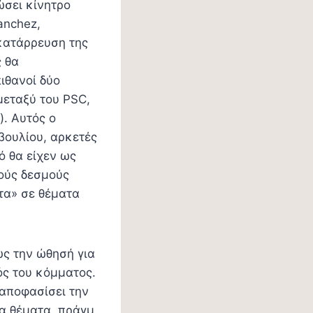
ώσει κίνητρο
anchez,
 κατάρρευση της
ς θα
ιθανοί δύο
μεταξύ του PSC,
. Αυτός ο
βουλίου, αρκετές
ό θα είχεν ως
ούς δεσμούς
τα» σε θέματα
ώς την ώθησή για
ός του κόμματος.
 αποφασίσει την
λα θέματα, πράγμ