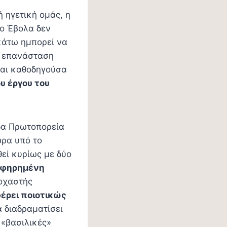
 ηγετική ομάς, η
 ο Έβολα δεν
κάτω ημπορεί να
η επανάσταση
και καθοδηγούσα
υ έργου του
ιδα Πρωτοπορεία
ώρα υπό το
εί κυρίως με δύο
φηρημένη
τοχαστής
έρει ποιοτικώς
α διαδραματίσει
 «βασιλικές»