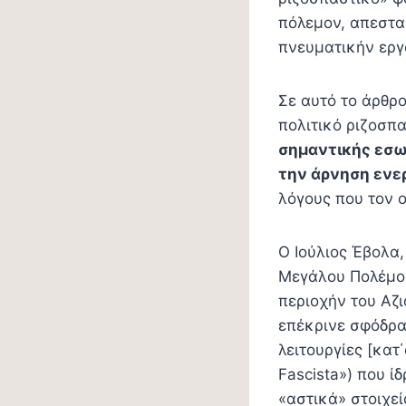
πόλεμον, απεστα
πνευματικήν εργ
Σε αυτό το άρθρ
πολιτικό ριζοσπ
σημαντικής εσω
την άρνηση ενε
λόγους που τον ο
Ο Ιούλιος Έβολα,
Μεγάλου Πολέμου
περιοχήν του Αζι
επέκρινε σφόδρα
λειτουργίες [κατ
Fascista») που ί
«αστικά» στοιχε