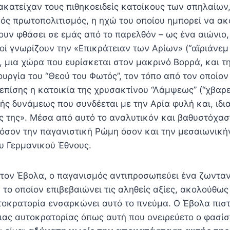
ιακατείχαν τους πιθηκοειδείς κατοίκους των σπηλαίων
ρός πρωτοπολιτισμός, η ηχώ του οποίου ημπορεί να ακ
ουν φθάσει σε εμάς από το παρελθόν – ως ένα αιώνιο,
οί γνωρίζουν την «Επικράτειαν των Αρίων» (“αϊριάνεμ
), μια χώρα που ευρίσκεται στον μακρινό Βορρά, και 
υργία του “Θεού του Φωτός”, τον τόπο από τον οποίον
 επίσης η κατοικία της χρυσακτίνου “Λάμψεως” (“χβαρε
ής δυνάμεως που συνδέεται με την Αρία φυλή και, ιδια
ς της». Μέσα από αυτό το αναλυτικόν και βαθυστόχασ
τόσον την παγανιστική Ρώμη όσον και την μεσαιωνικ
υ Γερμανικού Έθνους.
ον Έβολα, ο παγανισμός αντιπροσωπεύει ένα ζωνταν
το οποίον επιβεβαιώνει τις αληθείς αξίες, ακολούθως 
οκρατορία ενσαρκώνει αυτό το πνεύμα. Ο Έβολα πιστε
ας αυτοκρατορίας όπως αυτή που ονειρεύετο ο φασίσ