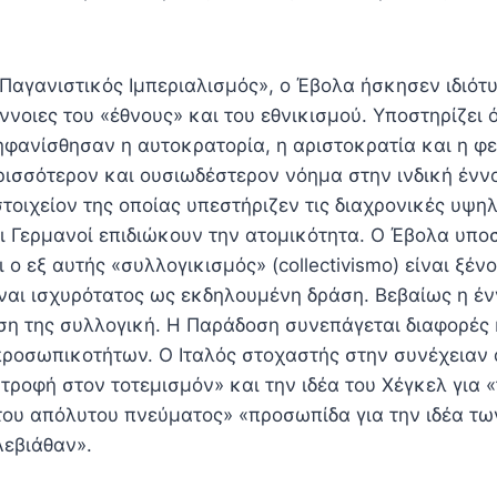
«Παγανιστικός Ιμπεριαλισμός», ο Έβολα ήσκησεν ιδιότ
ννοιες του «έθνους» και του εθνικισμού. Υποστηρίζει ό
ηφανίσθησαν η αυτοκρατορία, η αριστοκρατία και η φ
ρισσότερον και ουσιωδέστερον νόημα στην ινδική έννο
οιχείον της οποίας υπεστήριζεν τις διαχρονικές υψηλ
 οι Γερμανοί επιδιώκουν την ατομικότητα. Ο Έβολα υποσ
 ο εξ αυτής «συλλογικισμός» (collectivismo) είναι ξέν
ίναι ισχυρότατος ως εκδηλουμένη δράση. Βεβαίως η έν
ύση της συλλογική. Η Παράδοση συνεπάγεται διαφορές 
προσωπικοτήτων. Ο Ιταλός στοχαστής στην συνέχειαν 
τροφή στον τοτεμισμόν» και την ιδέα του Χέγκελ για 
ου απόλυτου πνεύματος» «προσωπίδα για την ιδέα τω
Λεβιάθαν».