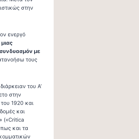
ιστικώς στην
τον ενεργό
 μιας
 συνδυασμόν με
ατανοήσω τους
διάρκειαν του Α’
ετο στην
 του 1920 και
δομές και
 («Critica
όπως και τα
 κομματικών