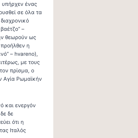
, υπήρχεν ένας
ουσθεί σε όλα τα
 διαχρονικό
 βαέτζο” –
την θεωρούν ως
 προήλθεν η
νό” – hvareno),
ιτέρως, με τους
τον πρίσμα, ο
ήν Αγία Ρωμαϊκήν
ό και ενεργόν
δε δε
ύει ότι η
τας Ιταλός