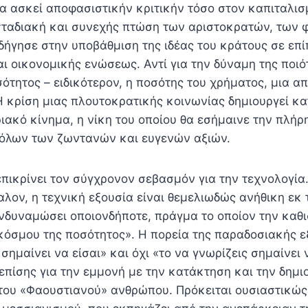
 ασκεί αποφασιστικήν κριτικήν τόσο στον καπιταλισ
σταδιακή και συνεχής πτώση των αριστοκρατών, των 
ήγησε στην υποβάθμιση της ιδέας του κράτους σε επί
ι οικονομικής ενώσεως. Αντί για την δύναμη της ποιό
σότητος – ειδικότερον, η ποσότης του χρήματος, μια 
Η κρίση μιας πλουτοκρατικής κοινωνίας δημιουργεί κα
ριακό κίνημα, η νίκη του οποίου θα εσήμαινε την πλή
όλων των ζωντανών και ευγενών αξιών.
επικρίνει τον σύγχρονον σεβασμόν για την τεχνολογί
αλον, η τεχνική εξουσία είναι θεμελιωδώς ανήθικη εκ
ενδυναμώσει οποιονδήποτε, πράγμα το οποίον την καθ
κόσμου της ποσότητος». Η πορεία της παραδοσιακής ε
 σημαίνει να είσαι» και όχι «το να γνωρίζεις σημαίνει 
επίσης για την εμμονή με την κατάκτηση και την δημι
του «Φαουστιανού» ανθρώπου. Πρόκειται ουσιαστικώς 