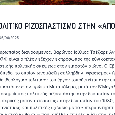
ΟΛΙΤΙΚΟ ΡΙΖΟΣΠΑΣΤΙΣΜΟ ΣΤΗΝ «ΑΠΟ
05/06/2025
υρωπαίος διανοούμενος, Βαρώνος Ιούλιος Τσέζαρε Α
974) είναι ο πλέον εξέχων εκπρόσωπος της εθνικοεπα
στικής πολιτικής σκέψεως στον εικοστόν αιώνα. Ο Έ
τόπεδο, το οποίον ωνομάσθη συλλήβδην «φασισμός» ή
δε ιδεολογικοπολιτικόν του έργον τοποθετείται στην ε
 κατόπιν στον πρώιμο Μεταπόλεμο, μετά τον Β΄Μεγά
ιοσημείωτος πολιτικός ριζοσπάστης στην δεκαετίαν το
σωτερικής μεταναστεύσεως» στην δεκαετίαν του 1930
ανωτικές και πολιτικές σχέσεις με το «υπερσυντηρητι
ασιστικό καθεστώς που ανήλθε στην εξουσία στην Ιταλ