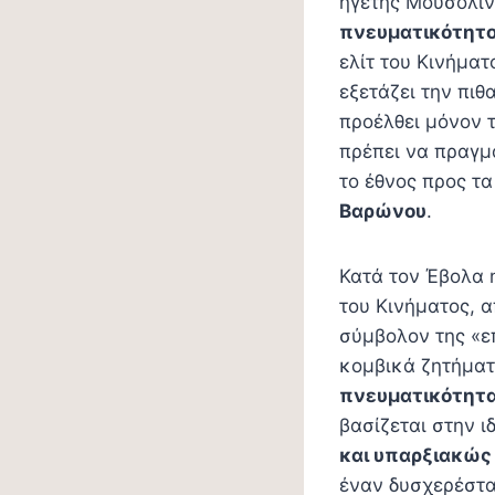
ηγέτης Μουσολίν
πνευματικότητ
ελίτ του Κινήματ
εξετάζει την πι
προέλθει μόνον 
πρέπει να πραγμ
το έθνος προς τα
Βαρώνου
.
Κατά τον Έβολα 
του Κινήματος, α
σύμβολον της «ε
κομβικά ζητήματ
πνευματικότητ
βασίζεται στην ι
και υπαρξιακώς
έναν δυσχερέστα