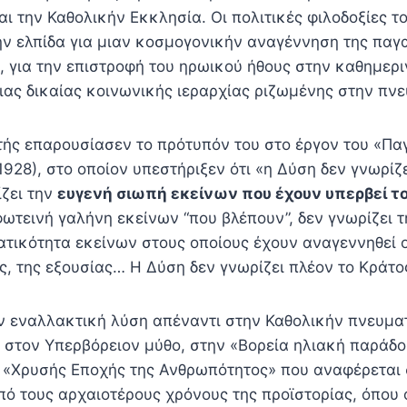
ι την Καθολικήν Εκκλησία. Οι πολιτικές φιλοδοξίες 
ην ελπίδα για μιαν κοσμογονικήν αναγέννηση της παγ
 για την επιστροφή του ηρωικού ήθους στην καθημεριν
ας δικαίας κοινωνικής ιεραρχίας ριζωμένης στην πνε
τής επαρουσίασεν το πρότυπόν του στο έργον του «Πα
1928), στο οποίον υπεστήριξεν ότι «η Δύση δεν γνωρίζ
ίζει την
ευγενή σιωπή εκείνων που έχουν υπερβεί τ
φωτεινή γαλήνη εκείνων “που βλέπουν”, δεν γνωρίζει
τικότητα εκείνων στους οποίους έχουν αναγεννηθεί οι
ς, της εξουσίας… Η Δύση δεν γνωρίζει πλέον το Κράτο
 εναλλακτική λύση απέναντι στην Καθολικήν πνευματ
 στον Υπερβόρειον μύθο, στην «Βορεία ηλιακή παράδ
ς «Χρυσής Εποχής της Ανθρωπότητος» που αναφέρεται
ό τους αρχαιοτέρους χρόνους της προϊστορίας, όπου ο