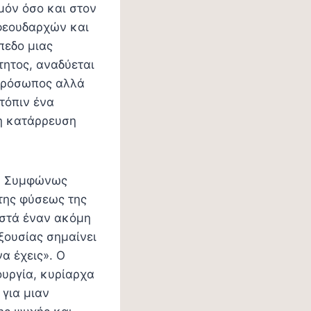
μόν όσο και στον
φεουδαρχών και
πεδο μιας
τητος, αναδύεται
απρόσωπος αλλά
τόπιν ένα
ρη κατάρρευση
α. Συμφώνως
 της φύσεως της
ιστά έναν ακόμη
ξουσίας σημαίνει
να έχεις». Ο
ουργία, κυρίαρχα
για μιαν