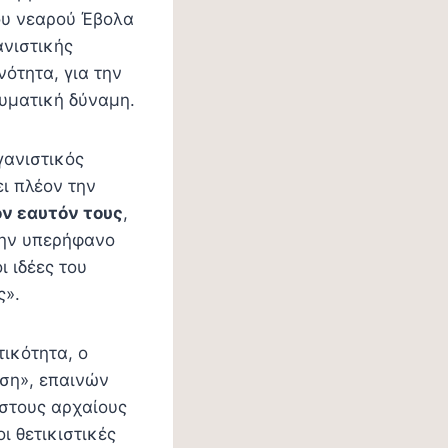
του νεαρού Έβολα
ανιστικής
ότητα, για την
υματική δύναμη.
γανιστικός
ει πλέον την
ον εαυτόν τους
,
 την υπερήφανο
 ιδέες του
ς».
ικότητα, ο
οση», επαινών
 στους αρχαίους
ι θετικιστικές