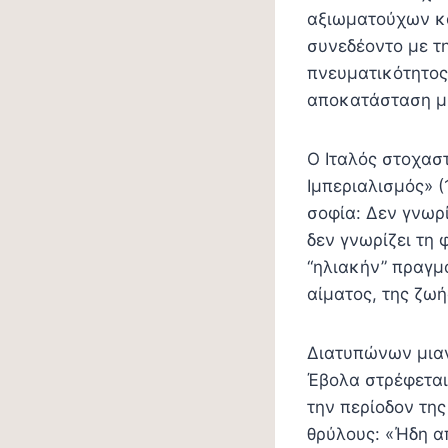
αξιωματούχων κα
συνεδέοντο με τ
πνευματικότητος,
αποκατάσταση μι
Ο Ιταλός στοχασ
Ιμπεριαλισμός» (
σοφία: Δεν γνωρ
δεν γνωρίζει τη 
“ηλιακήν” πραγμα
αίματος, της ζωή
Διατυπώνων μιαν
Έβολα στρέφεται
την περίοδον τη
θρύλους: «Ήδη απ