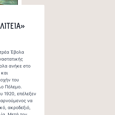
ΛΙΤΕΙΑ»
ντρέα Έβολα
ναστατικής
βολα ανήκε στο
 και
ποχήν του
λο Πόλεμο.
υ 1920, επέλεξεν
, αρνούμενος να
κό, ακροδεξιό,
ία. Μετά τον