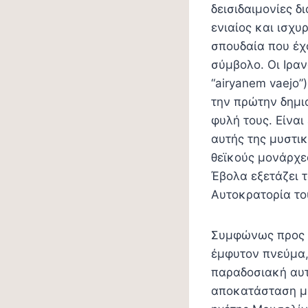
δεισιδαιμονίες δ
ενιαίος και ισχυ
σπουδαία που έχ
σύμβολο. Οι Ιραν
“airyanem vaejo”
την πρώτην δημιο
φυλή τους. Είναι
αυτής της μυστικ
θεϊκούς μονάρχε
Έβολα εξετάζει 
Αυτοκρατορία το
Συμφώνως προς τ
έμφυτον πνεύμα, 
παραδοσιακή αυτ
αποκατάσταση μι