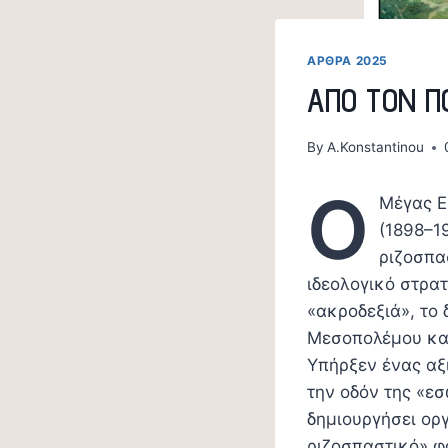
ΑΡΘΡΑ 2025
ΑΠΟ ΤΟΝ Π
By
A.Konstantinou
O
Μέγας Ε
(1898–1
ριζοσπα
ιδεολογικό στρα
«ακροδεξιά», το 
Μεσοπολέμου και
Υπήρξεν ένας αξ
την οδόν της «ε
δημιουργήσει οργ
ριζοσπαστικό» φ