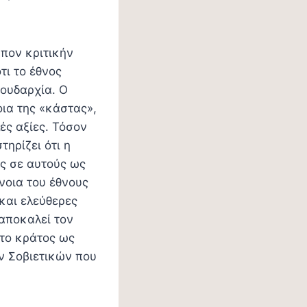
υπον κριτικήν
τι το έθνος
εουδαρχία. Ο
ια της «κάστας»,
ές αξίες. Τόσον
τηρίζει ότι η
ος σε αυτούς ως
νοια του έθνους
και ελεύθερες
αποκαλεί τον
«το κράτος ως
ν Σοβιετικών που