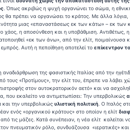
ι είναι
αδύνατη χωρίς την αποκατάσταση αυτής της
ος
. Όπως ακριβώς η ψυχή οργανώνει το σώμα, η εθνική
ος θα πρέπει να οργανώσει το κράτος. Με άλλα λόγια,
θανότητα μιας «επαναστάσεως εκ των κάτω» – εκ των 
το χάος, η αποσύνθεση και η υποβάθμιση. Αντιθέτως, 
ατοποιηθεί «εκ των άνω», από την ελίτ, ποιμαίνουσα 
 εμπρός. Αυτή η πεποίθηση αποτελεί το
επίκεντρον το
η αναδιάρθρωση της φασιστικής Ιταλίας από την ηγέτ
πό τους «Προτίμους», την ελίτ του, έπρεπε να λάβει χ
πιστροφής στον αυτοκρατορικόν αετό» και να ασχοληθ
α, που εκαλείτο να αντιμετωπίσει: Την υπερβολικώς
α
α
και την υπερβολικώς
υλιστική πολιτική
. Ο Ιταλός σ
δέαν ενός «οργανικού κράτους» στο οποίον η ελίτ
διαφ
από τις μάζες. Κατά συνέπειαν, η νέα ελίτ καλείται ν
τον πνευματικόν ρόλο, συνδυάζουσα «ιερατικές» και